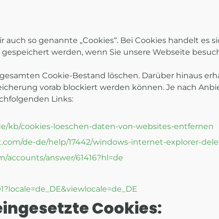
auch so genannte „Cookies“. Bei Cookies handelt es si
.) gespeichert werden, wenn Sie unsere Webseite besuc
 gesamten Cookie-Bestand löschen. Darüber hinaus erh
icherung vorab blockiert werden können. Je nach Anbiet
chfolgenden Links:
g/de/kb/cookies-loeschen-daten-von-websites-entfernen
ft.com/de-de/help/17442/windows-internet-explorer-de
om/accounts/answer/61416?hl=de
191?locale=de_DE&viewlocale=de_DE
ingesetzte Cookies: